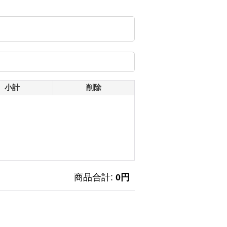
小計
削除
商品合計
:
0円