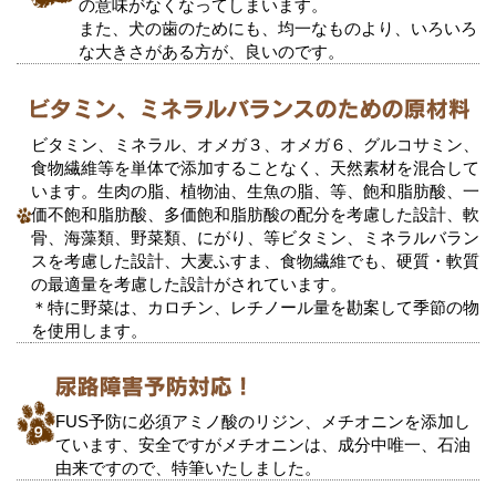
の意味がなくなってしまいます。
また、犬の歯のためにも、均一なものより、いろいろ
な大きさがある方が、良いのです。
ビタミン、ミネラル、オメガ３、オメガ６、グルコサミン、
食物繊維等を単体で添加することなく、天然素材を混合して
います。生肉の脂、植物油、生魚の脂、等、飽和脂肪酸、一
価不飽和脂肪酸、多価飽和脂肪酸の配分を考慮した設計、軟
骨、海藻類、野菜類、にがり、等ビタミン、ミネラルバラン
スを考慮した設計、大麦ふすま、食物繊維でも、硬質・軟質
の最適量を考慮した設計がされています。
＊特に野菜は、カロチン、レチノール量を勘案して季節の物
を使用します。
FUS予防に必須アミノ酸のリジン、メチオニンを添加し
ています、安全ですがメチオニンは、成分中唯一、石油
由来ですので、特筆いたしました。