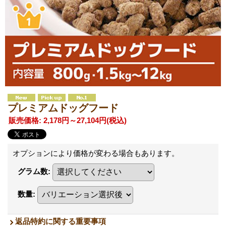
プレミアムドッグフード
販売価格
:
2,178円～27,104円
(税込)
オプションにより価格が変わる場合もあります。
グラム数
:
数量
:
返品特約に関する重要事項