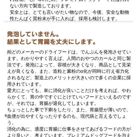
ない方向で製造しております。
安全とは、とても言いがたい物なので、今後、安全な動物
性たんぱく質粉末が手に入れば、採用も検討します。
殆どのメーカーのドライフードは、でんぷんを発泡させてい
ます。わかりやすく言えば、人間のおやつのカールと同じ製
法です。発泡によって、容積が大きくなり、商品として見栄
えが良くなる、また、造粒と澱粉のα化が同時に行え省力化
されるなど、製造上のメリットが大きいので多くの企業に採
用されています。
愛犬にとっても、単に消化が良いことだけを考えれば、やわ
らかくて、胃の中ですぐにとけていいフードといえるのです
が、それでは、胃腸が退化してしまいます。
ちょっとした事で下痢をしたり、また、胃腸壁が薄いので、
血便が出やすくなったりするのも、現代病と言えるでしょ
う。
消化の為に、適度に胃腸に仕事をさせてあげるフードの方が
より良いと、考えています。プレミアムドッグフードを与え