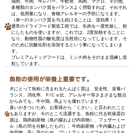
鶏肉、牛肉、牛レバー、牛軟骨、馬肉、マグロ、その他、
多種類のタンパク質をバランスよく摂取すれば、それぞれ
は、低用量になり、食物アレルギーの予防になります。
（単一のタンパク質を与え続けることは、逆効果！）
通常のドライフード製造工程では、生肉を一度乾燥し、粉
にしたものを使いますが、これでは、2度加熱することに
なり、動物性脂の酸化度は当然倍になってしまいます。そ
のために抗酸化剤を添加するという事になってしまいま
す。
プレミアムドッグフードは、ミンチ肉をそのまま混練し造
粒しています。
犬にとって魚粉に含まれるたんぱく質は、安全性、栄養バ
ランス、消化率、Ｐ/Ｃａ比、アレルギー等さまざまな観点
からみても、牛や鶏、馬よりも優れています。
臭いがきついため、お客様から「くさい」と言われたこと
もありますが、今のところ流通する、魚粉に代る乾燥蛋白
源は、鶏肉副産物（鳥の腸および内容物）、フェザーミー
ル（鳥の羽を分解したもの）、牛肉副産物（牛内臓および
内容物、毛）等のため、プレミアムドッグフードには入れ