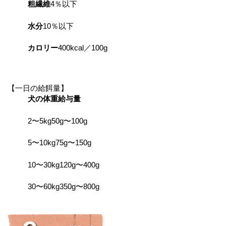
粗繊維
4％以下
水分
10％以下
カロリー
400kcal／100g
【一日の給餌量】
犬の体重
給与量
2〜5kg
50g〜100g
5〜10kg
75g〜150g
10〜30kg
120g〜400g
30〜60kg
350g〜800g