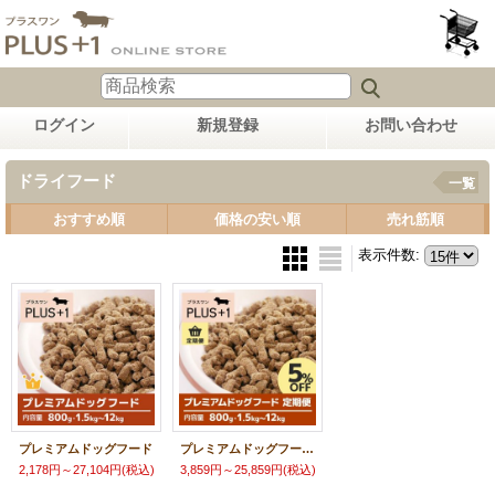
ログイン
新規登録
お問い合わせ
ドライフード
一覧
おすすめ順
価格の安い順
売れ筋順
表示件数
:
プレミアムドッグフード
プレミアムドッグフード【定期便】
2,178円～27,104円
(税込)
3,859円～25,859円
(税込)