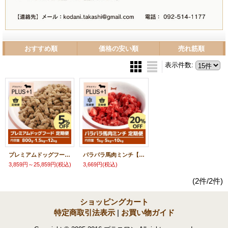
おすすめ順
価格の安い順
売れ筋順
表示件数
:
プレミアムドッグフード【定期便】
パラパラ馬肉ミンチ【定期便】
3,859円～25,859円
(税込)
3,669円
(税込)
(2件/2件)
ショッピングカート
特定商取引法表示
|
お買い物ガイド